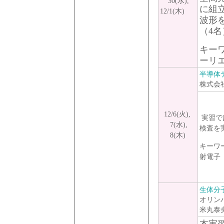
30(水),
に組
12/1(木)
波形
（4名
キー
ーリ
半導体
株式会
12/6(火),
実習で
7(水),
検査を
8(木)
キーワ
射電
生体分
オリン
米丸泰