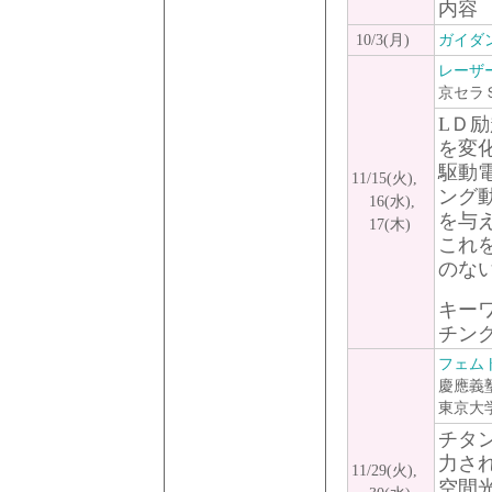
内容
10/3(月)
ガイダ
レーザ
京セラ
LＤ
を変
駆動
11/15(火),
ング
16(水),
を与
17(木)
これ
のな
キー
チン
フェム
慶應義
東京大
チタ
力さ
11/29(火),
空間