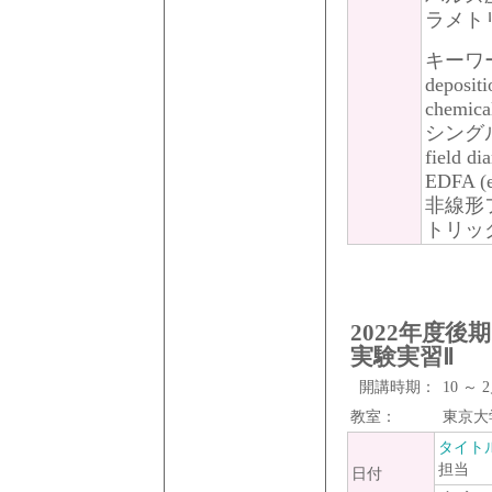
ラメト
キーワード
depos
chemic
シング
fiel
EDFA (
非線形
トリッ
2022年度
実験実習Ⅱ
開講時期：
10 ～
教室：
東京大
タイト
担当
日付