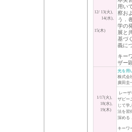
本実
用い
12/ 13(火),
察お
14(水),
う．
学の
15(木)
展と
基づ
義に
キー
ザー
光を用
株式会
廣田圭
レーザ
1/17(火),
ザピー
18(水),
じて学
19(木)
法を習
深める
キーワ