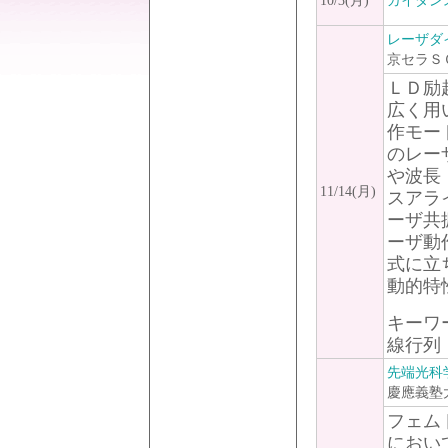
10/3(月)
ガイダンス
レーザダ
京セラＳ
ＬＤ励
広く用
作モー
のレー
や波長
11/14(月)
スアラ
ーザ共
ーザ動
式に立
動的特
キーワ
線行列
先端光科
慶應義塾
フェム
におい