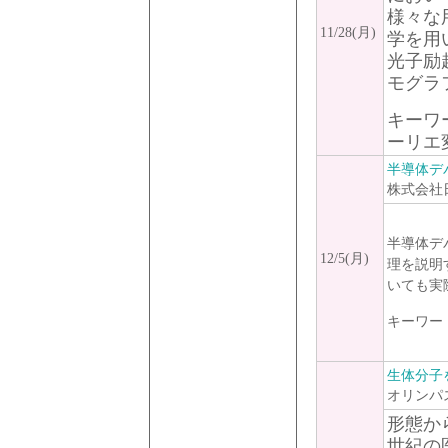
様々な
11/28(月)
学を用
光子励
モグラ
キーワ
ーリエ
半導体デ
株式会社
半導体デ
12/5(月)
理を説明
いても実
キーワー
生体分子
オリンパ
形態か
世紀の