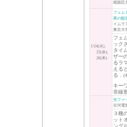
残留応
フェム
果の観
イムラ
東京大
フェ
ック
1/24(火),
タイ
25(水),
ザー
26(木)
るラ
える
る．(
キー
非線
光ファ
古河電
３種
ット
ング