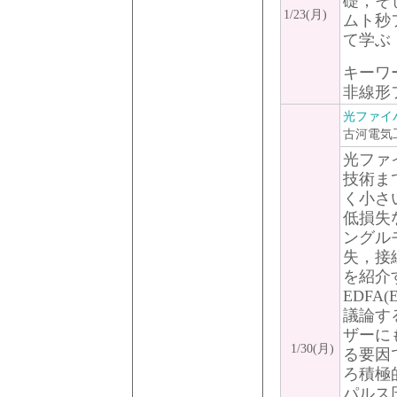
礎，そ
1/23(月)
ムト秒
て学ぶ
キーワ
非線形
光ファイ
古河電気
光ファ
技術ま
く小さ
低損失
ングル
失，接
を紹介
EDFA(E
議論す
ザーに
1/30(月)
る要因
ろ積極
パルス