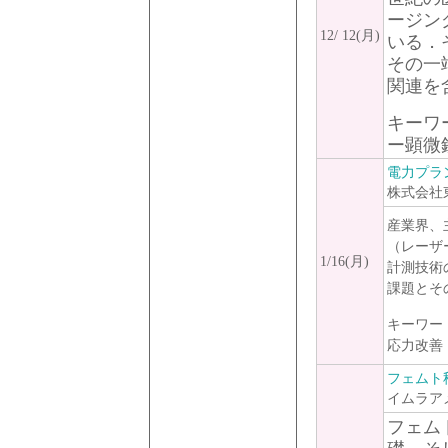
ージン
12/ 12(月)
いる．
その一
関連を
キーワ
ー顕微
電力プラ
株式会社
産業界、
（レーザ
1/16(月)
計測技術
課題とそ
キーワー
応力改善
フェムト
イムラア
フェム