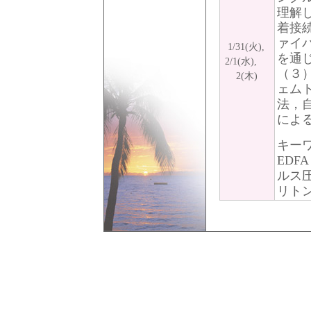
理解
着接
ァイ
1/31(火),
を通
2/1(水),
（３
2(木)
ェム
法，
によ
キー
EDFA
ルス
リト