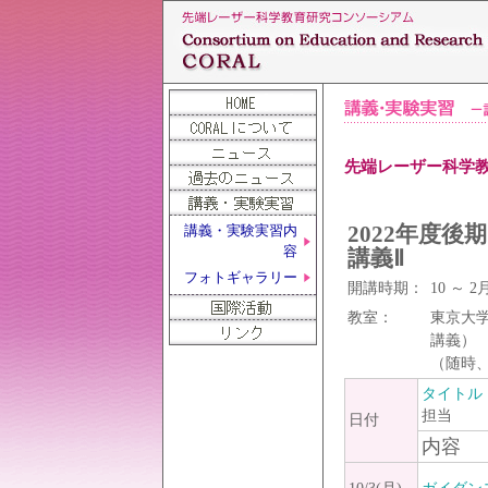
先端レーザー科学教
2022年度
講義・実験実習内
容
講義Ⅱ
フォトギャラリー
開講時期：
10 ～ 
教室：
東京大
講義）
（随時
タイトル
担当
日付
内容