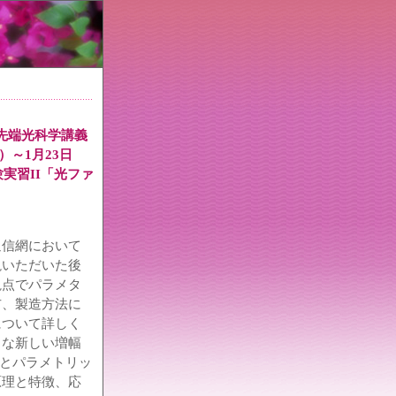
る先端光科学講義
）～1月23日
実習II「光ファ
通信網において
説いただいた後
視点でパラメタ
布、製造方法に
について詳しく
々な新しい増幅
)とパラメトリッ
原理と特徴、応