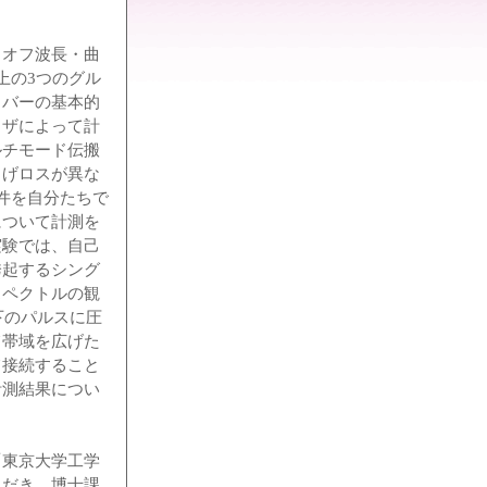
トオフ波長・曲
上の3つのグル
イバーの基本的
イザによって計
ルチモード伝搬
曲げロスが異な
件を自分たちで
について計測を
実験では、自己
誘起するシング
スペクトルの観
下のパルスに圧
て帯域を広げた
て接続すること
計測結果につい
「東京大学工学
ただき、博士課