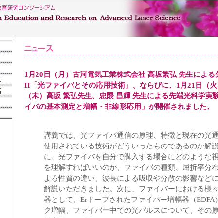
1月20日（月）古河電気工業株式会社 高坂繁弘 先生によ
II「光ファイバとその応用技術」、ならびに、1月21日（火
（木）高坂 繁弘先生、忠隈 昌輝 先生による先端光科学実験
イバの基本測定と増幅・非線形応用」が開催されました。
講義では、光ファイバ通信の原理、特徴と現在の光
使用されている技術がどういったものであるのか解
に、光ファイバを自分で購入する場合にどのような
を理解すればいいのか、ファイバの種類、屈折率分
よる性質の違い、波長による吸収や分散の影響など
解説いただきました。次に、ファイバーにおける様
器として、Erドープされたファイバー増幅器（EDFA
ク増幅、ファイバー中での光パルスについて、その