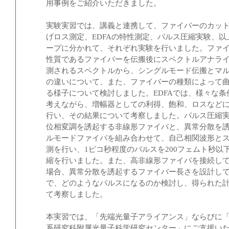
用事例をご紹介いただきました。
実験実習では、講義と連携して、ファイバーのカッ
げロス測定、EDFAの特性測定、パルス圧縮実験、以
ープに分かれて、それぞれ実験を行いました。ファ
性質であるファイバーを伝搬後にスペクトルアナラ
測されるスペクトルから、シングルモード伝搬とマ
の違いについて、また、ファイバーの種類によって
る様子について検討しました。EDFAでは、様々な条
考えながら、増幅器としての利得、飽和、ロスなど
行い、その結果について考察しました。パルス圧縮
位相変調を誘起する非線形ファイバと、異常分散を
ルモードファイバを組み合わせて、自己相関波形と
測を行い、1ピコ秒程度のパルスを200フェムト秒以
縮を行いました。また、高非線形ファイバを接続し
場合、異常分散を誘起するファイバー長さを設計し
で、どのようなパルスになるのか検討し、得られた
て考察しました。
本実習では、「先端光量子アライアンス」ならびに
系研究科附属光量子科学研究センター」にご支援い