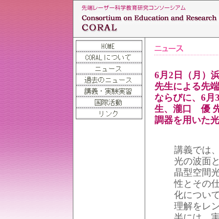
6月2日（月）
先生による先端
ならびに、6月3
生、瀧口 優 
調器を用いた
講義では
光の波面
晶型空間光変調器
性とその仕
化につい
理解をレ
半には、実