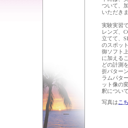
ついて、
いただき
実験実習で
レンズ、C
立てて、S
のスポット
御ソフト上
に加える
どの計測
折パター
ラムパタ
ット像の
釈につい
写真は
こ