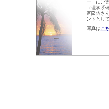
ー」にご
（理学系
富隆佑さ
ントとし
写真は
こ