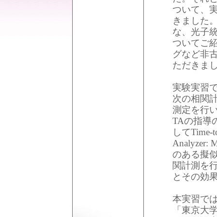
ついて、
きました
な、光子
ついてご
グなど非
ただきま
実験実習
次の相関計測法
測定を行
TAの指導
してTime-to
Analyz
のある擬
関計測を
とその効
本実習で
「東京大