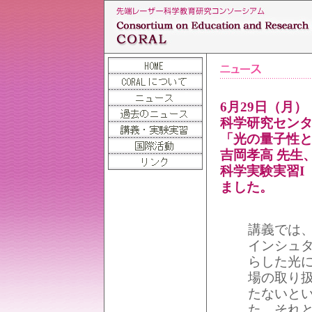
6月29日（月
科学研究センタ
「光の量子性と
吉岡孝高 先生
科学実験実習I
ました。
講義では、
インシュ
らした光
場の取り
たないと
た。それ