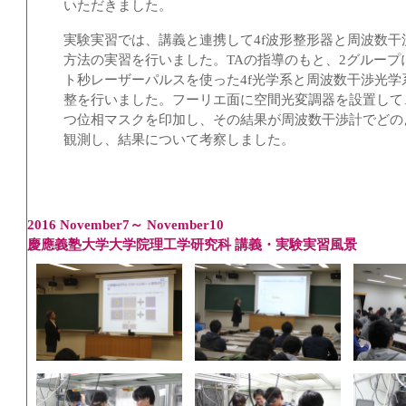
いただきました。
実験実習では、講義と連携して4f波形整形器と周波数干
方法の実習を行いました。TAの指導のもと、2グループ
ト秒レーザーパルスを使った4f光学系と周波数干渉光学
整を行いました。フーリエ面に空間光変調器を設置して
つ位相マスクを印加し、その結果が周波数干渉計でどの
観測し、結果について考察しました。
2016 November7～ November
10
慶應義塾大学大学院理工学研究科
講義・実験実習風景