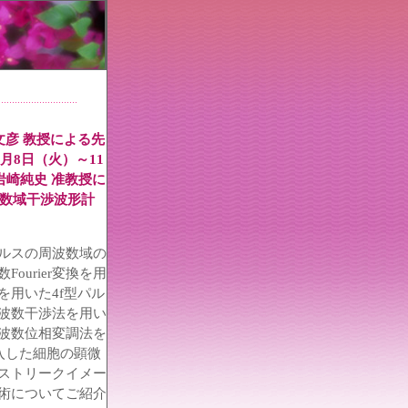
文彦 教授による先
月8日（火）～11
岩崎純史 准教授に
波数域干渉波形計
ルスの周波数域の
urier変換を用
用いた4f型パル
波数干渉法を用い
波数位相変調法を
入した細胞の顕微
ストリークイメー
術についてご紹介