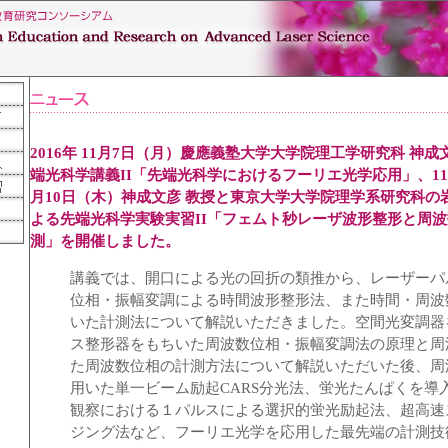
2016年 11月7日（月）慶應義塾大学大学院理工学研究科 神成
端光科学講義II「先端光科学におけるフーリエ光学応用」、11
月10日（木）神成文彦 教授と東京大学大学院理学系研究科の
よる先端光科学実験実習II「フェムト秒レーザ波形整形と周
測」を開催しました。
講義では、開口による光の回折の類推から、レーザーパ
位相・振幅変調による時間波形整形法、また時間・周波数Fo
いた計測法について解説いただきました。空間光変調器を
ス整形器をもちいた周波数位相・振幅変調法の原理と周
た周波数位相の計測方法について解説いただいた後、周
用いた単一ビーム励起CARS分光法、蛍光たんぱくを導
観察における１パルスによる選択的蛍光励起法、超高速
ジング法など、フーリエ光学を応用した最先端の計測技