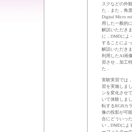
スクなどの外
た．また，角
Digital Mic
用した一般的
解説いただき
に，DMDによ
することによ
解説いただきました．
利用したAI画
習させ，加工
た．
実験実習では，
習を実施しまし
ンを変化させ
いて体験しまし
転するRGBカ
像の投影が可
合にどういっ
い，DMDによ
ーフィルター