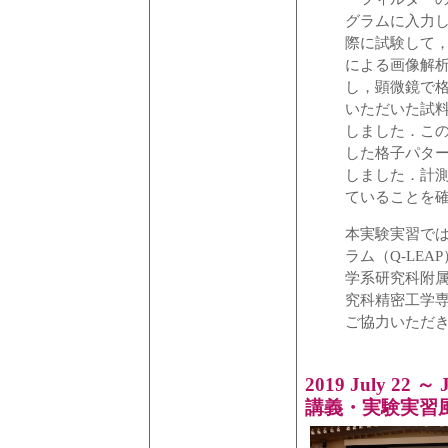
グラムに入力
際に試験して，
による画像解析
し，顕微鏡で
いただいた試
しました．こ
した格子パタ
しました．計
ていることを
本実験実習で
ラム（
Q-LEAP
学系研究科附
究科精密工学
ご協力いただ
2019 July 2
講義・実験実習