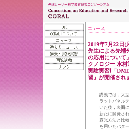
2019年7月22
先生による先端
の応用について」,
クノロジー 水村
実験実習Ⅰ「D
習」が開催され
講義では，大
ラットパネル
いた後，表面
新たに開発さ
露光方法と比
を用いたパタ