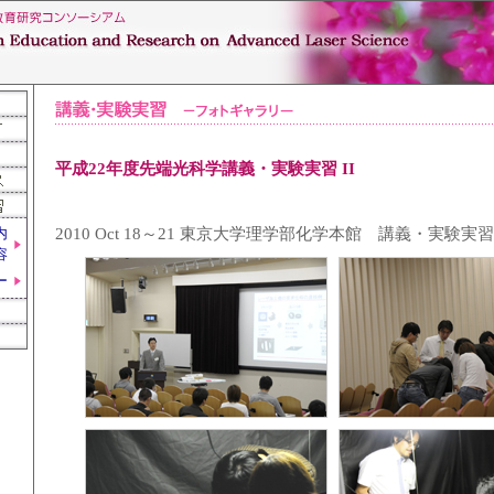
平成22年度先端光科学講義・実験実習 II
2010 Oct 18～21 東京大学理学部化学本館 講義・実験実
内
容
ー